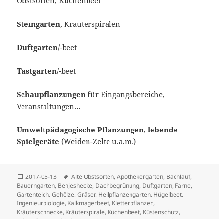
Obstsorten, Küchenbeet
Steingarten
, Kräuterspiralen
Duftgarten
/-beet
Tastgarten
/-beet
Schaupflanzungen
für Eingangsbereiche,
Veranstaltungen…
Umweltpädagogische Pflanzungen
,
lebende
Spielgeräte
(Weiden-Zelte u.a.m.)
Veröffentlicht
Schlagwörter
2017-05-13
Alte Obstsorten
,
Apothekergarten
,
Bachlauf
,
am
Bauerngarten
,
Benjeshecke
,
Dachbegrünung
,
Duftgarten
,
Farne
,
Gartenteich
,
Gehölze
,
Gräser
,
Heilpflanzengarten
,
Hügelbeet
,
Ingenieurbiologie
,
Kalkmagerbeet
,
Kletterpflanzen
,
Kräuterschnecke
,
Kräuterspirale
,
Küchenbeet
,
Küstenschutz
,