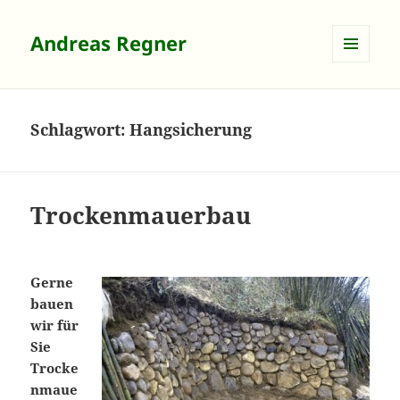
Andreas Regner
MENÜ
UND
WIDGETS
Schlagwort:
Hangsicherung
Trockenmauerbau
Gerne
bauen
wir für
Sie
Trocke
nmaue