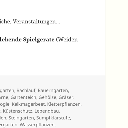
iche, Veranstaltungen…
lebende Spielgeräte
(Weiden-
garten
,
Bachlauf
,
Bauerngarten
,
arne
,
Gartenteich
,
Gehölze
,
Gräser
,
logie
,
Kalkmagerbeet
,
Kletterpflanzen
,
t
,
Küstenschutz
,
Lebendbau
,
den
,
Steingarten
,
Sumpfklärstufe
,
rgarten
,
Wasserpflanzen
,