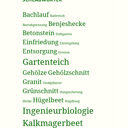
Bachlauf
Badeteich
Benjeshecke
Beetabgrenzung
Betonstein
Duftgarten
Einfriedung
Entsiegelung
Entsorgung
Erosion
Gartenteich
Gehölze
Gehölzschnitt
Granit
Großpflaster
Grünschnitt
Hangsicherung
Hügelbeet
Hecke
Hüpfburg
Ingenieurbiologie
Kalkmagerbeet