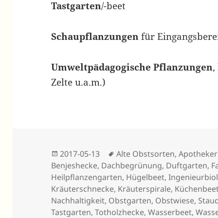
Tastgarten
/-beet
Schaupflanzungen
für Eingangsbere
Umweltpädagogische Pflanzungen
,
Zelte u.a.m.)
Veröffentlicht
Schlagwörter
2017-05-13
Alte Obstsorten
,
Apotheker
am
Benjeshecke
,
Dachbegrünung
,
Duftgarten
,
F
Heilpflanzengarten
,
Hügelbeet
,
Ingenieurbio
Kräuterschnecke
,
Kräuterspirale
,
Küchenbee
Nachhaltigkeit
,
Obstgarten
,
Obstwiese
,
Stau
Tastgarten
,
Totholzhecke
,
Wasserbeet
,
Wasse