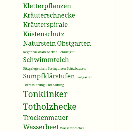
Kletterpflanzen
Kräuterschnecke
Kräuterspirale
Küstenschutz
Naturstein
Obstgarten
Regenrückhaltebecken
Schnittgut
Schwimmteich
Sitzgelegenheit
Steingarten
Stützbauten
Sumpfklärstufen
Tastgarten
Terrassierung
Tierhaltung
Tonklinker
Totholzhecke
Trockenmauer
Wasserbeet
Wasserspeicher