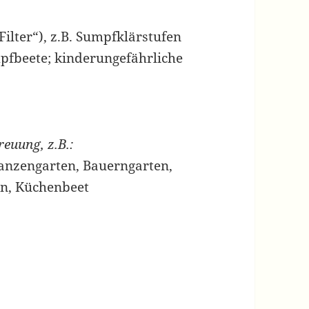
ilter“), z.B. Sumpfklärstufen
pfbeete; kinderungefährliche
euung, z.B.:
lanzengarten, Bauerngarten,
en, Küchenbeet