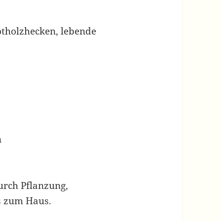
otholzhecken, lebende
n
urch Pflanzung,
s zum Haus.