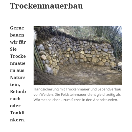
Trockenmauerbau
Gerne
bauen
wir für
Sie
Trocke
nmaue
rn aus
Naturs
tein,
Hangsicherung mit Trockenmauer und Lebendverbau
Betonb
von Weiden. Die Feldsteinmauer dient gleichzeitig als
ruch
Wärmespeicher – zum Sitzen in den Abendstunden.
oder
Tonkli
nkern
.