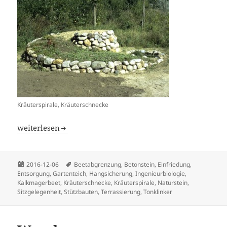
Kräuterspirale, Kräuterschnecke
Trockenmauerbau
weiterlesen
Veröffentlicht
Schlagwörter
2016-12-06
Beetabgrenzung
,
Betonstein
,
Einfriedung
,
am
Entsorgung
,
Gartenteich
,
Hangsicherung
,
Ingenieurbiologie
,
Kalkmagerbeet
,
Kräuterschnecke
,
Kräuterspirale
,
Naturstein
,
Sitzgelegenheit
,
Stützbauten
,
Terrassierung
,
Tonklinker