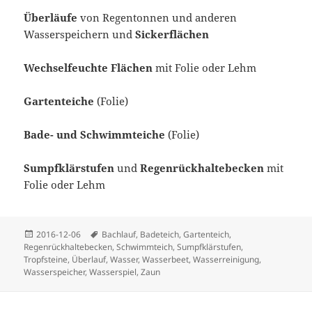
Überläufe
von Regentonnen und anderen
Wasserspeichern und
Sickerflächen
Wechselfeuchte Flächen
mit Folie oder Lehm
Gartenteiche
(Folie)
Bade- und Schwimmteiche
(Folie)
Sumpfklärstufen
und
Regenrückhaltebecken
mit
Folie oder Lehm
Veröffentlicht
Schlagwörter
2016-12-06
Bachlauf
,
Badeteich
,
Gartenteich
,
am
Regenrückhaltebecken
,
Schwimmteich
,
Sumpfklärstufen
,
Tropfsteine
,
Überlauf
,
Wasser
,
Wasserbeet
,
Wasserreinigung
,
Wasserspeicher
,
Wasserspiel
,
Zaun