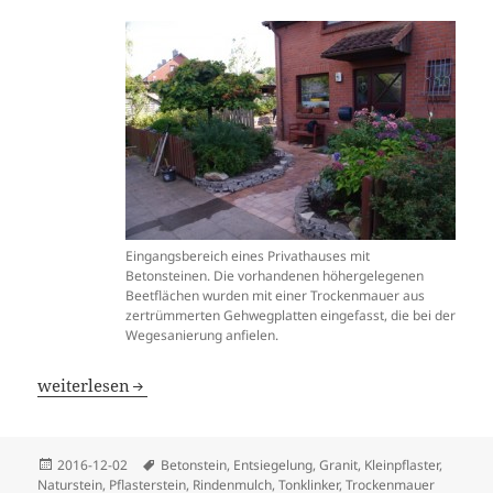
Eingangsbereich eines Privathauses mit
Betonsteinen. Die vorhandenen höhergelegenen
Beetflächen wurden mit einer Trockenmauer aus
zertrümmerten Gehwegplatten eingefasst, die bei der
Wegesanierung anfielen.
Wegebau
weiterlesen
Veröffentlicht
Schlagwörter
2016-12-02
Betonstein
,
Entsiegelung
,
Granit
,
Kleinpflaster
,
am
Naturstein
,
Pflasterstein
,
Rindenmulch
,
Tonklinker
,
Trockenmauer