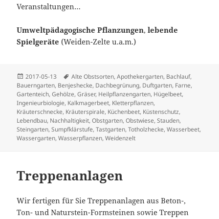
Veranstaltungen…
Umweltpädagogische Pflanzungen
,
lebende
Spielgeräte
(Weiden-Zelte u.a.m.)
Veröffentlicht
Schlagwörter
2017-05-13
Alte Obstsorten
,
Apothekergarten
,
Bachlauf
,
am
Bauerngarten
,
Benjeshecke
,
Dachbegrünung
,
Duftgarten
,
Farne
,
Gartenteich
,
Gehölze
,
Gräser
,
Heilpflanzengarten
,
Hügelbeet
,
Ingenieurbiologie
,
Kalkmagerbeet
,
Kletterpflanzen
,
Kräuterschnecke
,
Kräuterspirale
,
Küchenbeet
,
Küstenschutz
,
Lebendbau
,
Nachhaltigkeit
,
Obstgarten
,
Obstwiese
,
Stauden
,
Steingarten
,
Sumpfklärstufe
,
Tastgarten
,
Totholzhecke
,
Wasserbeet
,
Wassergarten
,
Wasserpflanzen
,
Weidenzelt
Treppenanlagen
Wir fertigen für Sie Treppenanlagen aus Beton-,
Ton- und Naturstein-Formsteinen sowie Treppen