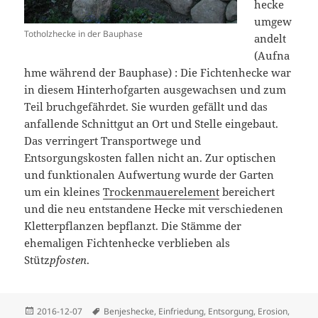
hecke
umgew
Totholzhecke in der Bauphase
andelt
(Aufna
hme während der Bauphase) : Die Fichtenhecke war
in diesem Hinterhofgarten ausgewachsen und zum
Teil bruchgefährdet. Sie wurden gefällt und das
anfallende Schnittgut an Ort und Stelle eingebaut.
Das verringert Transportwege und
Entsorgungskosten fallen nicht an. Zur optischen
und funktionalen Aufwertung wurde der Garten
um ein kleines
Trockenmauerelement
bereichert
und die neu entstandene Hecke mit verschiedenen
Kletterpflanzen bepflanzt. Die Stämme der
ehemaligen Fichtenhecke verblieben als
Stütz
pfosten
.
Veröffentlicht
Schlagwörter
2016-12-07
Benjeshecke
,
Einfriedung
,
Entsorgung
,
Erosion
,