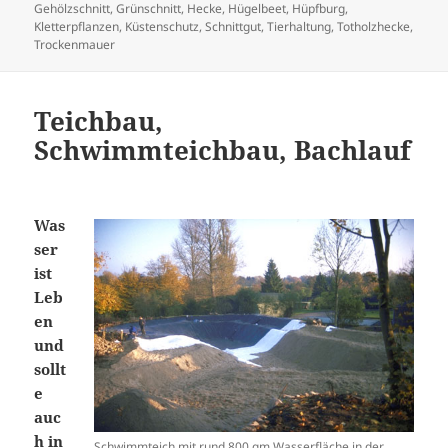
am
Gehölzschnitt
,
Grünschnitt
,
Hecke
,
Hügelbeet
,
Hüpfburg
,
Kletterpflanzen
,
Küstenschutz
,
Schnittgut
,
Tierhaltung
,
Totholzhecke
,
Trockenmauer
Teichbau,
Schwimmteichbau, Bachlauf
Was
ser
ist
Leb
en
und
sollt
e
auc
h in
Schwimmteich mit rund 800 qm Wasserfläche in der