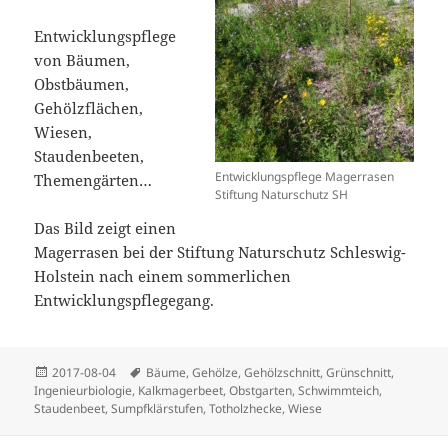
Entwicklungspflege
von Bäumen,
Obstbäumen,
Gehölzflächen,
Wiesen,
Staudenbeeten,
Entwicklungspflege Magerrasen
Themengärten…
Stiftung Naturschutz SH
Das Bild zeigt einen
Magerrasen bei der Stiftung Naturschutz Schleswig-
Holstein nach einem sommerlichen
Entwicklungspflegegang.
Veröffentlicht
Schlagwörter
2017-08-04
Bäume
,
Gehölze
,
Gehölzschnitt
,
Grünschnitt
,
am
Ingenieurbiologie
,
Kalkmagerbeet
,
Obstgarten
,
Schwimmteich
,
Staudenbeet
,
Sumpfklärstufen
,
Totholzhecke
,
Wiese